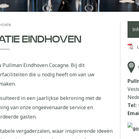
DHOVEN
In
TIE EINDHOVEN
u Pullman Eindhoven Cocagne. Bij dit
faciliteiten die u nodig heeft om van uw
Pul
 maken.
Vest
Nede
sulteerd in een jaarlijkse bekroning met de
Tel:
nning van onze ongeëvenaarde service en
Emai
ardeerde gasten.
tabele vergaderzalen, waar inspirerende ideeën