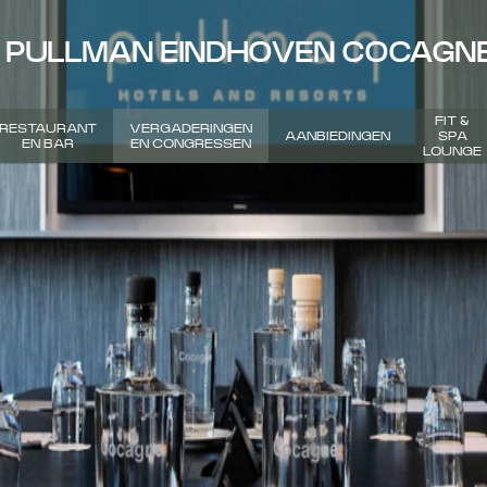
PULLMAN EINDHOVEN COCAGN
FIT &
RESTAURANT
VERGADERINGEN
AANBIEDINGEN
SPA
EN BAR
EN CONGRESSEN
LOUNGE