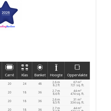
Carré
Klas
Banket
Hoogte
Oppervlakte
2.6 m
67 m²
20
24
48
8.2 ft
721 sq. ft.
2.7 m
44 m²
20
18
36
8.6 ft
474 sq. ft.
2.6 m
31 m²
20
18
36
8.5 ft
334 sq. ft.
2.7 m
44 m²
20
18
36