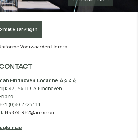
formatie aanvragen
Uniforme Voorwaarden Horeca
CONTACT
lman Eindhoven Cocagne ☆☆☆☆
dijk 47 , 5611 CA Eindhoven
rland
+31 (0)40 2326111
l:
H5374-RE2@accor.com