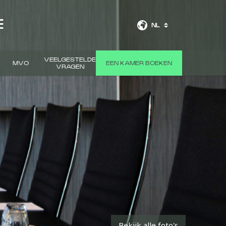
E
NL
VEELGESTELDE
MVO
EEN KAMER BOEKEN
VRAGEN
Bekijk alle foto's