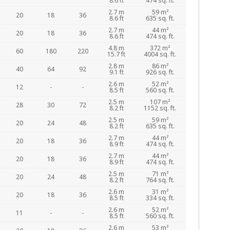
8.6 ft
474 sq. ft.
2.7 m
59 m²
20
18
36
8.6 ft
635 sq. ft.
2.7 m
44 m²
20
18
36
8.6 ft
474 sq. ft.
4.8 m
372 m²
60
180
220
15.7 ft
4004 sq. ft.
2.8 m
86 m²
40
64
92
9.1 ft
926 sq. ft.
2.6 m
52 m²
12
-
-
8.5 ft
560 sq. ft.
2.5 m
107 m²
28
30
72
8.2 ft
1152 sq. ft.
2.5 m
59 m²
20
24
48
8.2 ft
635 sq. ft.
2.7 m
44 m²
20
18
36
8.9 ft
474 sq. ft.
2.7 m
44 m²
20
18
36
8.9 ft
474 sq. ft.
2.5 m
71 m²
20
24
48
8.2 ft
764 sq. ft.
2.6 m
31 m²
20
18
36
8.5 ft
334 sq. ft.
2.6 m
52 m²
11
-
-
8.5 ft
560 sq. ft.
2.6 m
53 m²