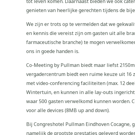
tot leven komen. Daarnaast bieden we ook cate
genieten van heerlijke gerechten tijdens de bij
We zijn er trots op te vermelden dat we gekwali
en kennis die vereist zijn om gasten uit alle br
farmaceutische branche) te mogen verwelkomen
ons in goede handen is.
Co-Meeting by Pullman biedt maar liefst 2150m
vergadercentrum biedt een ruime keuze uit 16 
met video-conferencing faciliteiten (max. 12 deel
Wintertuin, en kunnen in alle lay-outs ingericht
waar 500 gasten verwelkomd kunnen worden. Con
voor alle devices (8MB up and down).
Bij Congreshotel Pullman Eindhoven Cocagne, 
namelijk de grootste prestaties geleverd worde