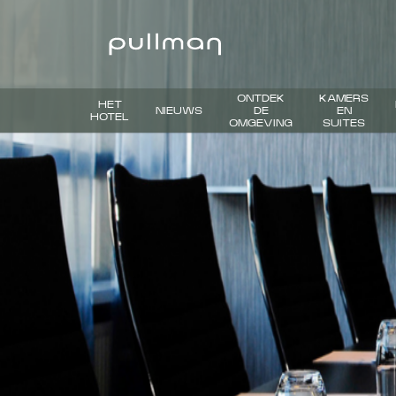
ONTDEK
KAMERS
HET
NIEUWS
DE
EN
HOTEL
OMGEVING
SUITES