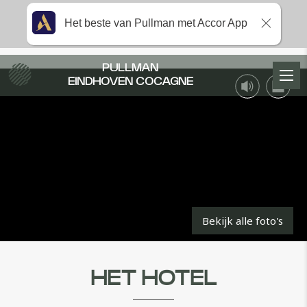
Het beste van Pullman met Accor App
PULLMAN
EINDHOVEN COCAGNE
Dempen
Stop
Bekijk alle foto's
de
HET HOTEL