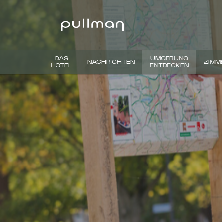
DAS
UMGEBUNG
NACHRICHTEN
ZIMM
HOTEL
ENTDECKEN