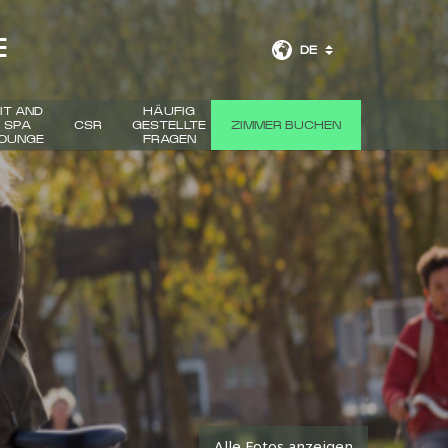
E
DE
IT AND
HÄUFIG
SPA
CSR
GESTELLTE
ZIMMER BUCHEN
OUNGE
FRAGEN
Alle Fotos anzeigen