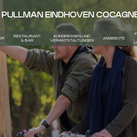
PULLMAN EINDHOVEN COCAGN
F
RESTAURANT
KONGRESSEN UND
ER
ANGEBOTE
& BAR
VERANTSTALTUNGEN
L