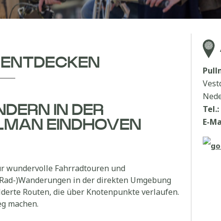
 ENTDECKEN
Pul
Vest
Nede
DERN IN DER
Tel.:
E-Ma
LMAN EINDHOVEN
ür wundervolle Fahrradtouren und
(Rad-)Wanderungen in der direkten Umgebung
ilderte Routen, die über Knotenpunkte verlaufen.
eg machen.