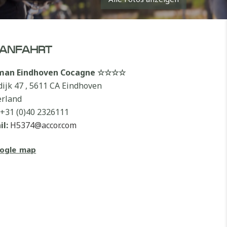
ANFAHRT
lman Eindhoven Cocagne ☆☆☆☆
dijk 47 , 5611 CA Eindhoven
rland
+31 (0)40 2326111
il:
H5374@accor.com